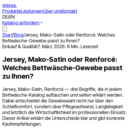
etérea
.
Produkte
Leistungen
Über uns
Kontakt
DE
/
EN
Katalog anfordern
Start
/
Blog
/
Jersey, Mako-Satin oder Renforcé: Welches
Bettwäsche-Gewebe passt zu Ihnen?
Einkauf & Qualität
7. März 2026
·
8 Min.
Lesezeit
Jersey, Mako-Satin oder Renforcé:
Welches Bettwäsche-Gewebe passt
zu Ihnen?
Jersey, Mako-Satin, Renforcé — drei Begriffe, die in jedem
Bettwäsche-Katalog auftauchen und selten erklärt werden.
Dabei entscheidet die Gewebewahl nicht nur über den
Schlafkomfort, sondern über Pflegeaufwand, Langlebigkeit
und letztlich die Wirtschaftlichkeit im professionellen Einsatz.
Dieser Artikel erklärt die Unterschiede klar und gibt konkrete
Kaufempfehlungen.