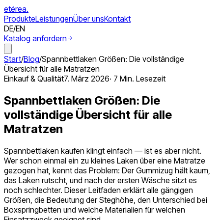
etérea
.
Produkte
Leistungen
Über uns
Kontakt
DE
/
EN
Katalog anfordern
Start
/
Blog
/
Spannbettlaken Größen: Die vollständige
Übersicht für alle Matratzen
Einkauf & Qualität
7. März 2026
·
7 Min.
Lesezeit
Spannbettlaken Größen: Die
vollständige Übersicht für alle
Matratzen
Spannbettlaken kaufen klingt einfach — ist es aber nicht.
Wer schon einmal ein zu kleines Laken über eine Matratze
gezogen hat, kennt das Problem: Der Gummizug hält kaum,
das Laken rutscht, und nach der ersten Wäsche sitzt es
noch schlechter. Dieser Leitfaden erklärt alle gängigen
Größen, die Bedeutung der Steghöhe, den Unterschied bei
Boxspringbetten und welche Materialien für welchen
Einsatzzweck geeignet sind.